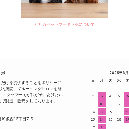
ピリカペットフードラボについて
ラボ
2026年8月
日
月
火
水
のだけを提供することをポリシーに
動物病院、グルーミングサロンを経
き、スタッフ一同が我が子にあげたい
2
3
4
5
6
社で製造、販売をしております。
9
10
11
12
1
16
17
18
19
2
9条西16丁目7-6
23
24
25
26
2
30
31