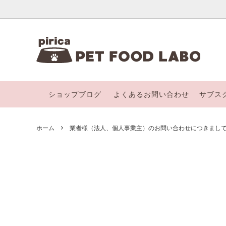
【３カ月お得購入便】
【ピリカごはん】
ピリカペットフードラボについて
Holist
【ピリ
「漢方
び方
ショップブログ
よくあるお問い合わせ
サブス
オンライン相談
ねこち
かわいいフリーズドライおやつ
ホリスティックフードケアについて
piri
ふるさ
季節のオススメ商品
定期購
ホーム
業者様（法人、個人事業主）のお問い合わせにつきまし