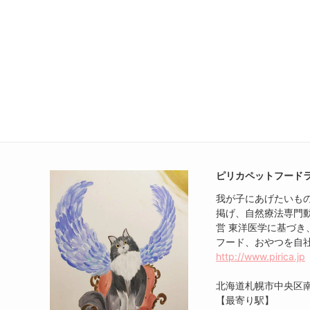
ピリカペットフード
我が子にあげたいも
掲げ、自然療法専門
営 東洋医学に基づ
フード、おやつを自
http://www.pirica.jp
北海道札幌市中央区南1
【最寄り駅】