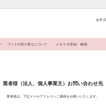
カテ
ic Food care シリーズ
カおやつ】
ごはん改めげんかつごはん」の選
漢方ごはん改めげんかつごはん
【ピリカふりかけ】
サブスクのご案内
ク
フードの切り替えについて
メルマガ登録・解除
ゃん用フード・おやつ
ca厳選ケアグッズ
と納税
オンライン相談
入便
て
業者様（法人、個人事業主）お問い合わせ先
業者様は、下記メールアドレスへご連絡をお願いいたします。