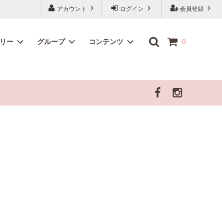
アカウント
ログイン
会員登録
ゴリー
グループ
コンテンツ
0
シリーズ
わんにゃん用 北海道素材のこだわりおや
【ピリカ厳選商品】
「げんかつごはん」について
つ🐶🐱
飼い主さま向けセミナー・勉強会