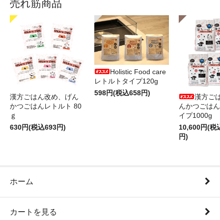
売れ筋商品
Holistic Food care
レトルトタイプ120g
598円(税込658円)
漢方ごはん改め、げん
漢方ご
かつごはんレトルト 80
んかつごはん
ｇ
イプ1000g
630円(税込693円)
10,600円(税
円)
ホーム
カートを見る