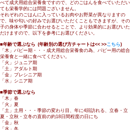
べて成犬用総合栄養食ですので、どのごはんを食べていただい
ても栄養学的には問題ございません。
それぞれのごはんに入っているお肉やお野菜が異なりますの
で、味や匂いの好みでお選びいただくこともできますが、その
子の身体や季節に合わせるとことで、より効果的にお選びいた
だけますので、以下を参考にお選びください。
■年齢で選ぶなら (年齢別の選び方チャートは<< >>
こちら
)
「木」パピー期・・・成犬用総合栄養食の為、パピー用の総合
栄養食と一緒に食べてください。
「火」ジュニア期
「土」アダルト期
「金」プレシニア期
「水」シニア期
■季節で選ぶなら
「木」春
「火」夏
「土」土用・・・季節の変わり目、年に4回訪れる、立春・立
夏・立秋・立冬の直前の約18日間程度の日にち
「金」秋
「水」冬