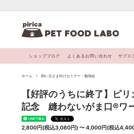
【３カ月お得購入便】
【ピリカごはん】
ピリカペットフードラボについて
Holist
【ピリ
「漢方
び方
ショップブログ
よくあるお問い合わせ
サブス
オンライン相談
ねこち
かわいいフリーズドライおやつ
ホリスティックフードケアについて
piri
ふるさ
季節のオススメ商品
定期購
ホーム
飼い主さま向けセミナー・勉強会
【好評のうちに終了】ピリ
記念 縫わないがま口®︎
2,800円(税込3,080円) 〜 4,000円(税込4,40