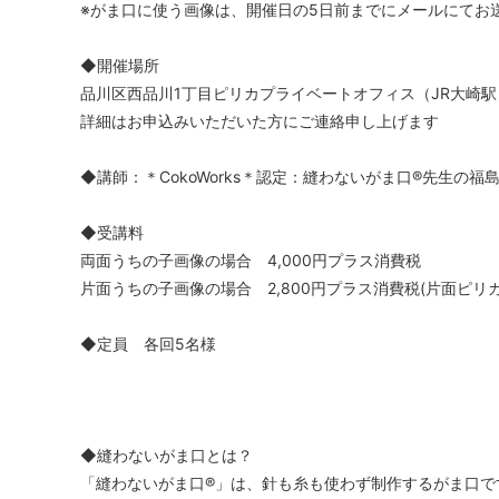
※がま口に使う画像は、開催日の5日前までにメールにてお
◆開催場所
品川区西品川1丁目ピリカプライベートオフィス（JR大崎駅
詳細はお申込みいただいた方にご連絡申し上げます
◆講師：＊CokoWorks＊認定：縫わないがま口®︎先生の福
◆受講料
両面うちの子画像の場合 4,000円プラス消費税
片面うちの子画像の場合 2,800円プラス消費税(片面ピリ
◆定員 各回5名様
◆縫わないがま口とは？
「縫わないがま口®︎」は、針も糸も使わず制作するがま口