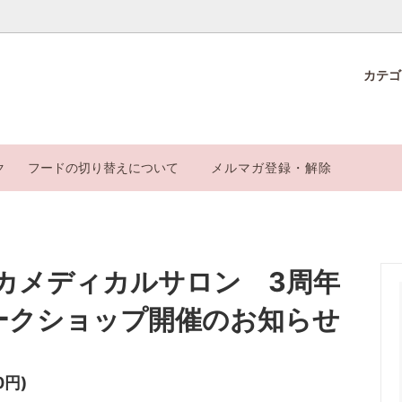
カテ
ic Food care シリーズ
カおやつ】
ごはん改めげんかつごはん」の選
漢方ごはん改めげんかつごはん
【ピリカふりかけ】
サブスクのご案内
ク
フードの切り替えについて
メルマガ登録・解除
ゃん用フード・おやつ
ca厳選ケアグッズ
と納税
オンライン相談
入便
カメディカルサロン 3周年
ワークショップ開催のお知らせ
0円)