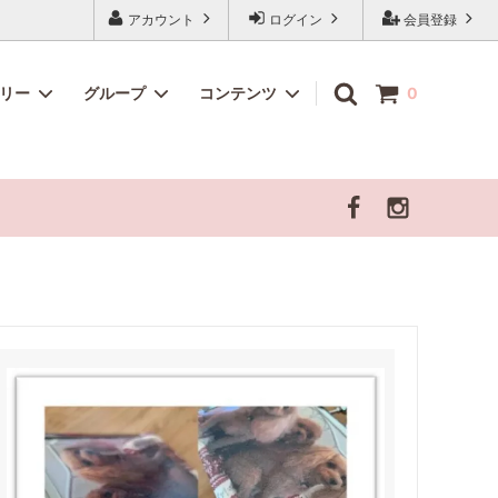
アカウント
ログイン
会員登録
ゴリー
グループ
コンテンツ
0
シリーズ
わんにゃん用 北海道素材のこだわりおや
【ピリカ厳選商品】
「げんかつごはん」について
つ🐶🐱
飼い主さま向けセミナー・勉強会