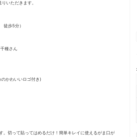
送りいただきます。
 徒歩5分）
島千種さん
カのかわいいロゴ付き)
です。切って貼ってはめるだけ！簡単キレイに使えるがま口が