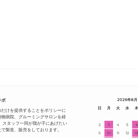
ラボ
2026年8月
日
月
火
水
のだけを提供することをポリシーに
動物病院、グルーミングサロンを経
き、スタッフ一同が我が子にあげたい
2
3
4
5
6
社で製造、販売をしております。
9
10
11
12
1