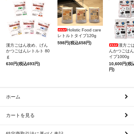
Holistic Food care
レトルトタイプ120g
598円(税込658円)
漢方ごはん改め、げん
漢方ご
かつごはんレトルト 80
んかつごはん
ｇ
イプ1000g
630円(税込693円)
10,600円(税
円)
ホーム
カートを見る
特定商取引法に基づく表記